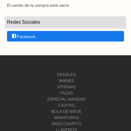
El carrito de la compra está vacío
Redes Sociales
Facebook
DEDALES
IMANES
VITRINAS
TAZAS
ESPECIAL NAVIDAD
CAJITAS
BOLA DE NIEVE
MINIATURAS
VASO CHUPITO
LLAVEROS