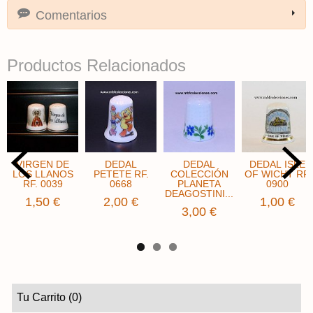
Comentarios
Productos Relacionados
VIRGEN DE
DEDAL
DEDAL
DEDAL ISLE
LOS LLANOS
PETETE RF.
COLECCIÓN
OF WICHT RF.
RF. 0039
0668
PLANETA
0900
DEAGOSTINI...
1,50 €
2,00 €
1,00 €
3,00 €
Tu Carrito (0)