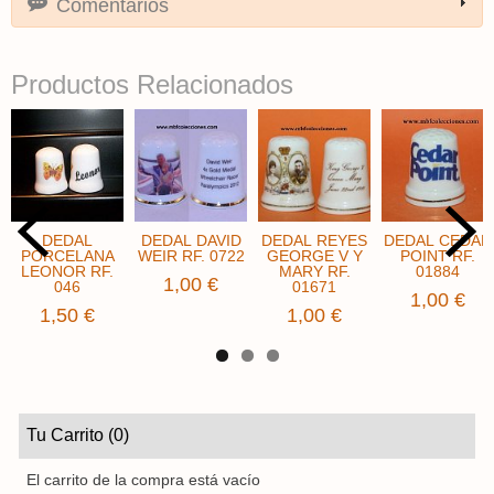
Comentarios
Productos Relacionados
DEDAL
DEDAL DAVID
DEDAL REYES
DEDAL CEDAR
PORCELANA
WEIR RF. 0722
GEORGE V Y
POINT RF.
LEONOR RF.
MARY RF.
01884
1,00 €
046
01671
1,00 €
1,50 €
1,00 €
Tu Carrito (0)
El carrito de la compra está vacío