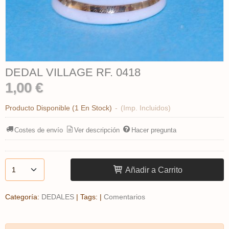
DEDAL VILLAGE RF. 0418
1,00 €
Producto Disponible
(1 En Stock)
-
(Imp. Incluidos)
Costes de envío
Ver descripción
Hacer pregunta
Añadir a Carrito
Categoría:
DEDALES
|
Tags:
|
Comentarios