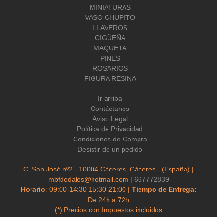
MINIATURAS
VASO CHUPITO
LLAVEROS
CIGÜEÑA
MAQUETA
PINES
ROSARIOS
FIGURA RESINA
Ir arriba
Contáctanos
Aviso Legal
Política de Privacidad
Condiciones de Compra
Desistir de un pedido
C. San José nº2 - 10004 Cáceres, Cáceres - (España) |
mbfdedales@hotmail.com |
667772839
Horario:
09:00-14:30 15:30-21:00 |
Tiempo de Entrega:
De 24h a 72h
(*) Precios con Impuestos incluidos