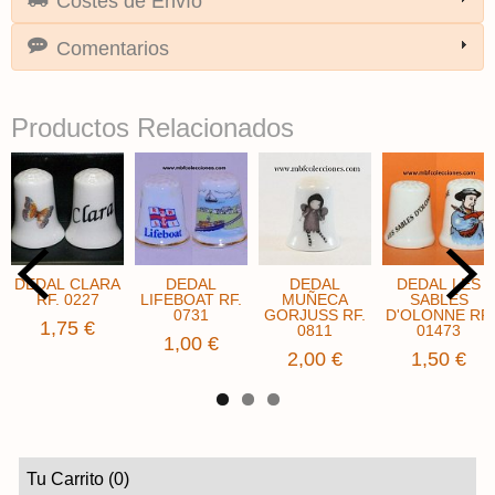
Costes de Envío
Comentarios
Productos Relacionados
DEDAL CLARA
DEDAL
DEDAL
DEDAL LES
RF. 0227
LIFEBOAT RF.
MUÑECA
SABLES
0731
GORJUSS RF.
D'OLONNE RF.
1,75 €
0811
01473
1,00 €
2,00 €
1,50 €
Tu Carrito (0)