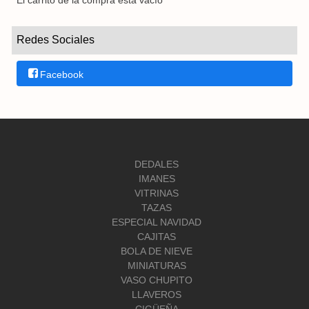
El carrito de la compra está vacío
Redes Sociales
Facebook
DEDALES
IMANES
VITRINAS
TAZAS
ESPECIAL NAVIDAD
CAJITAS
BOLA DE NIEVE
MINIATURAS
VASO CHUPITO
LLAVEROS
CIGÜEÑA